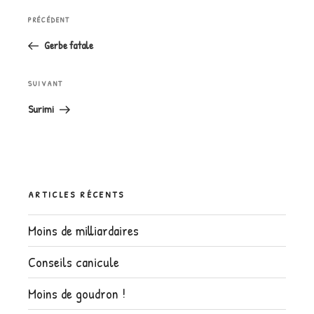
Navigation
Article
PRÉCÉDENT
de
précédent
l’article
Gerbe fatale
Article
SUIVANT
suivant
Surimi
ARTICLES RÉCENTS
Moins de milliardaires
Conseils canicule
Moins de goudron !