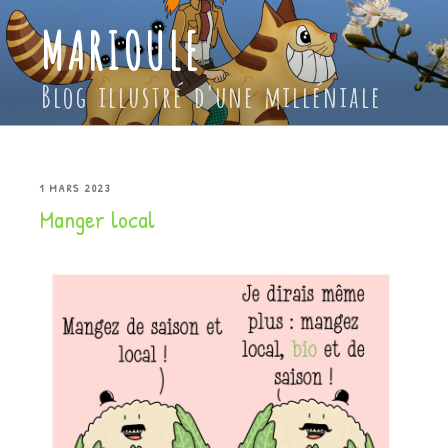
Aller
MARIOULE
au
contenu
principal
Blog illustré d'une milléniale
PUBLIÉ
1 MARS 2023
Manger local
LE