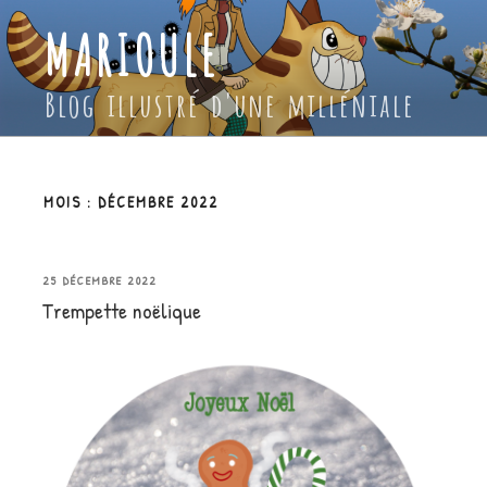
Aller
MARIOULE
au
contenu
principal
Blog illustré d'une milléniale
MOIS :
DÉCEMBRE 2022
PUBLIÉ
25 DÉCEMBRE 2022
Trempette noëlique
LE