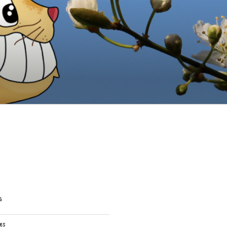
S
res