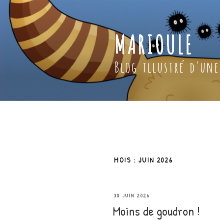
Aller
au
contenu
MARIOULE
principal
Blog illustré d'une
MOIS :
JUIN 2026
PUBLIÉ
30 JUIN 2026
Moins de goudron !
LE