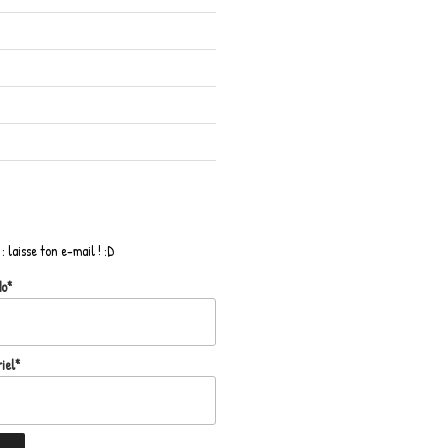
: laisse ton e-mail ! :D
do*
iel*