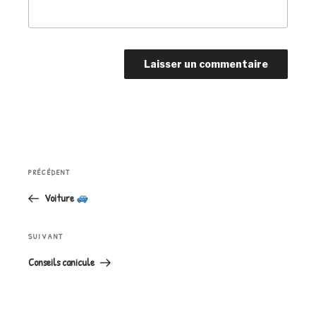
Navigation
Article
PRÉCÉDENT
de
précédent
l’article
Voiture
Article
SUIVANT
suivant
Conseils canicule