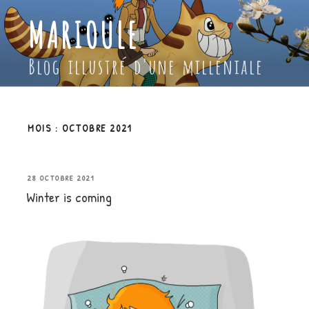
Aller
MARIOULE
au
contenu
principal
Blog illustré d'une milléniale
MOIS :
OCTOBRE 2021
PUBLIÉ
28 OCTOBRE 2021
Winter is coming
LE