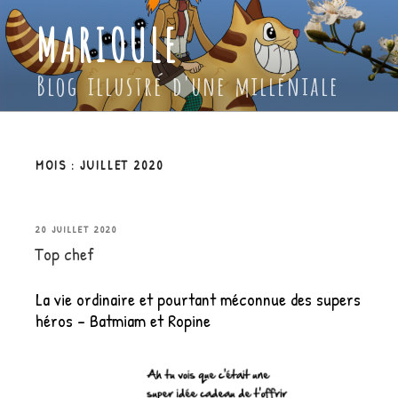
Aller
MARIOULE
au
contenu
principal
Blog illustré d'une milléniale
MOIS :
JUILLET 2020
PUBLIÉ
20 JUILLET 2020
Top chef
LE
La vie ordinaire et pourtant méconnue des supers
héros – Batmiam et Ropine