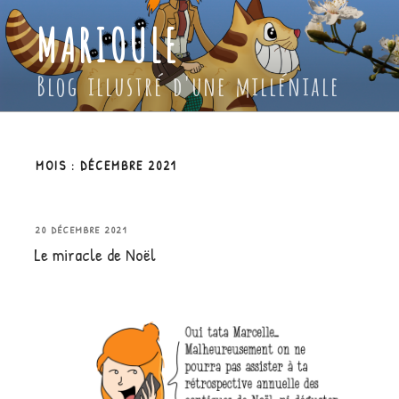
Aller
MARIOULE
au
contenu
principal
Blog illustré d'une milléniale
MOIS :
DÉCEMBRE 2021
PUBLIÉ
20 DÉCEMBRE 2021
Le miracle de Noël
LE