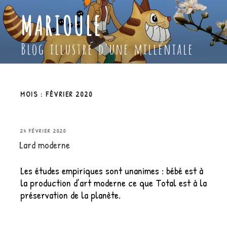
Aller
MARIOULE
au
contenu
principal
Blog illustré d'une milléniale
MOIS :
FÉVRIER 2020
PUBLIÉ
24 FÉVRIER 2020
Lard moderne
LE
Les études empiriques sont unanimes : bébé est à
la production d’art moderne ce que Total est à la
préservation de la planète.