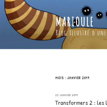
Aller
au
contenu
MARIOULE
principal
Blog illustré d'une
MOIS :
JANVIER 2019
PUBLIÉ
23 JANVIER 2019
Transformers 2 : les 
LE