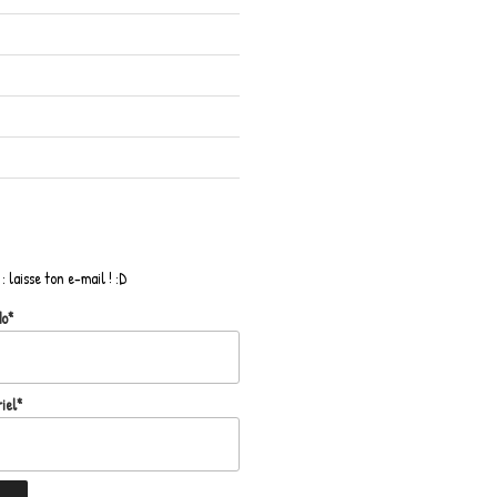
: laisse ton e-mail ! :D
do*
iel*