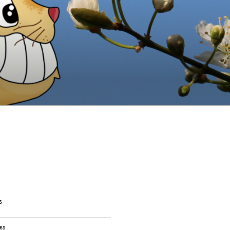
S
res