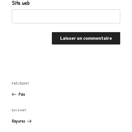
Site web
Navigation
Article
PRÉCÉDENT
de
précédent
l’article
Pois
Article
SUIVANT
suivant
Rayures