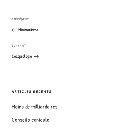
Navigation
Article
PRÉCÉDENT
de
précédent
l’article
Minimalisme
Article
SUIVANT
suivant
Collapsologie
ARTICLES RÉCENTS
Moins de milliardaires
Conseils canicule