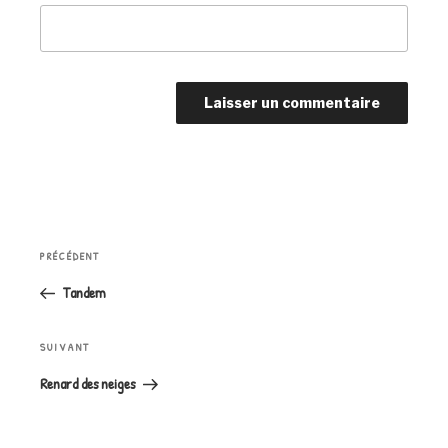
Navigation
Article
PRÉCÉDENT
de
précédent
l’article
Tandem
Article
SUIVANT
suivant
Renard des neiges