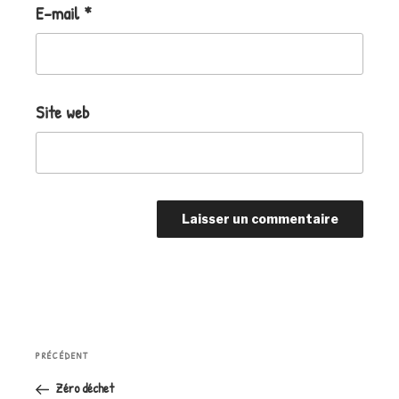
E-mail
*
Site web
Navigation
Article
PRÉCÉDENT
de
précédent
l’article
Zéro déchet