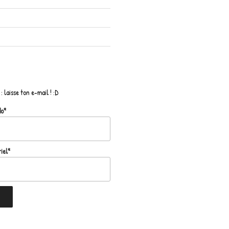
: laisse ton e-mail ! :D
do*
iel*