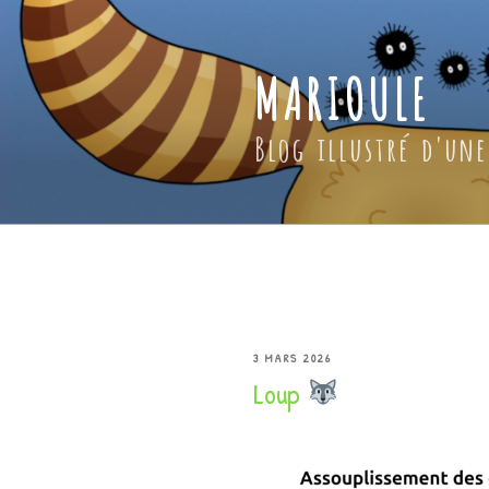
Aller
au
contenu
MARIOULE
principal
Blog illustré d'une
PUBLIÉ
3 MARS 2026
Loup
LE