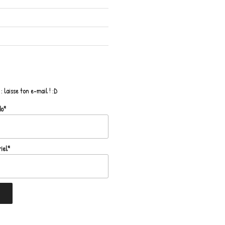
: laisse ton e-mail ! :D
do*
iel*