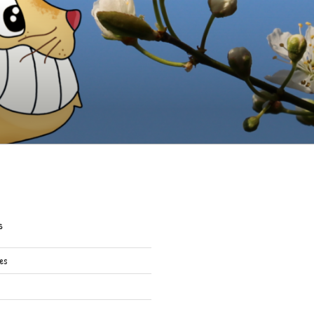
S
res