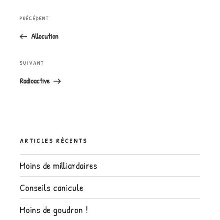
Navigation
Article
PRÉCÉDENT
de
précédent
l’article
Allocution
Article
SUIVANT
suivant
Radioactive
ARTICLES RÉCENTS
Moins de milliardaires
Conseils canicule
Moins de goudron !