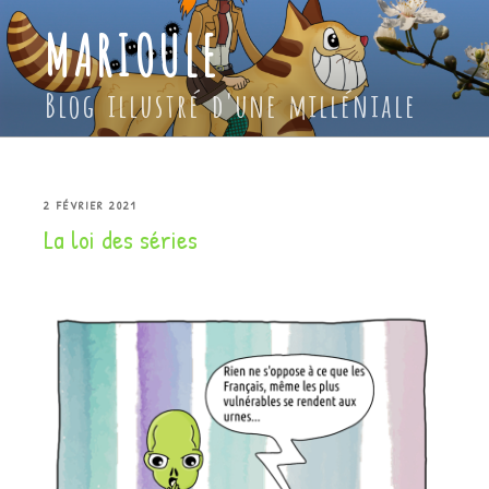
Aller
MARIOULE
au
contenu
principal
Blog illustré d'une milléniale
PUBLIÉ
2 FÉVRIER 2021
La loi des séries
LE