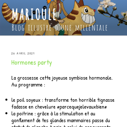
Aller
MARIOULE
au
contenu
principal
Blog illustré d'une milléniale
PUBLIÉ
26 AVRIL 2021
Hormones party
LE
La grossesse cette joyeuse symbiose hormonale.
Au programme :
le poil soyeux : transforme ton horrible tignasse
fadasse en chevelure #parcequejelevauxbien#
la poitrine : grâce à la stimulation et au
gonflement de tes glandes mammaires passe du
statut de planche à pain à celui de concurrente