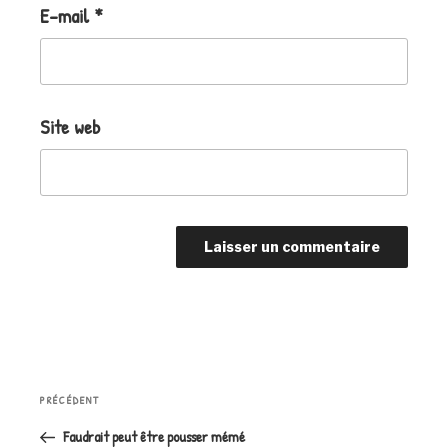
E-mail
*
Site web
Navigation
Article
PRÉCÉDENT
de
précédent
l’article
Faudrait peut être pousser mémé