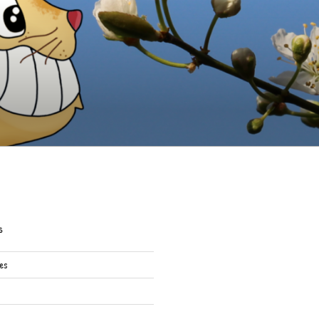
S
res