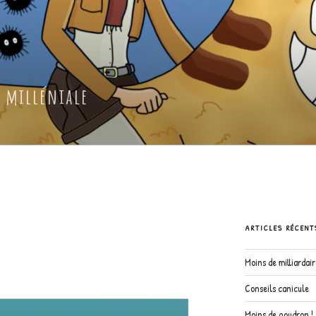
 milléniale
ARTICLES RÉCENT
Moins de milliardai
Conseils canicule
Moins de goudron !