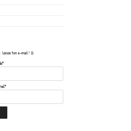
: laisse ton e-mail ! :D
do*
iel*