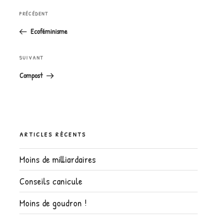
Navigation
Article
PRÉCÉDENT
de
précédent
l’article
Ecoféminisme
Article
SUIVANT
suivant
Compost
ARTICLES RÉCENTS
Moins de milliardaires
Conseils canicule
Moins de goudron !