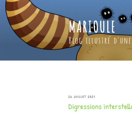
Aller
au
contenu
MARIOULE
principal
Blog illustré d'une
PUBLIÉ
26 JUILLET 2021
Digressions interstell
LE