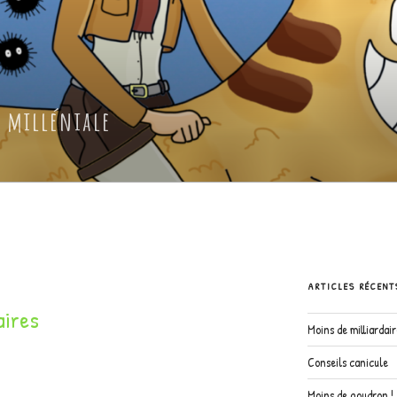
 milléniale
ARTICLES RÉCENT
aires
Moins de milliardai
Conseils canicule
Moins de goudron !