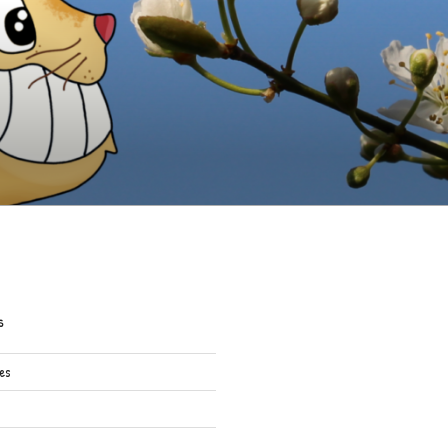
S
res