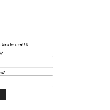
: laisse ton e-mail ! :D
do*
iel*