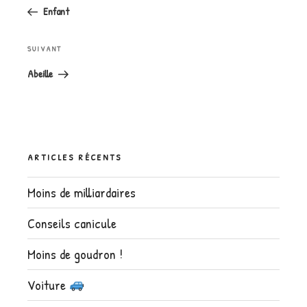
précédent
l’article
Enfant
Article
SUIVANT
suivant
Abeille
ARTICLES RÉCENTS
Moins de milliardaires
Conseils canicule
Moins de goudron !
Voiture