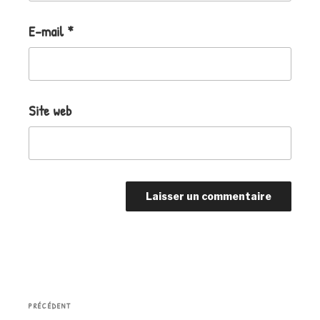
E-mail
*
Site web
Navigation
Article
PRÉCÉDENT
de