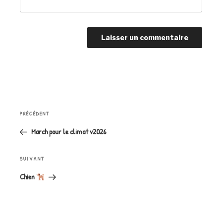
Navigation
Article
PRÉCÉDENT
de
précédent
l’article
March pour le climat v2026
Article
SUIVANT
suivant
Chien